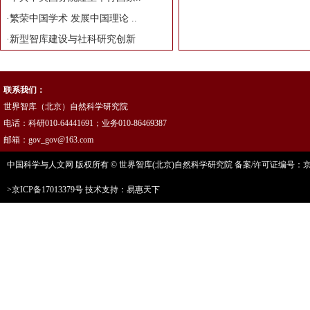
·
繁荣中国学术 发展中国理论 ..
·
新型智库建设与社科研究创新
联系我们：
世界智库（北京）自然科学研究院
电话：科研010-64441691；业务010-86469387
邮箱：gov_gov@163.com
中国科学与人文网 版权所有 © 世界智库(北京)自然科学研究院 备案/许可证编号：京ICP
>京ICP备17013379号
技术支持：易惠天下