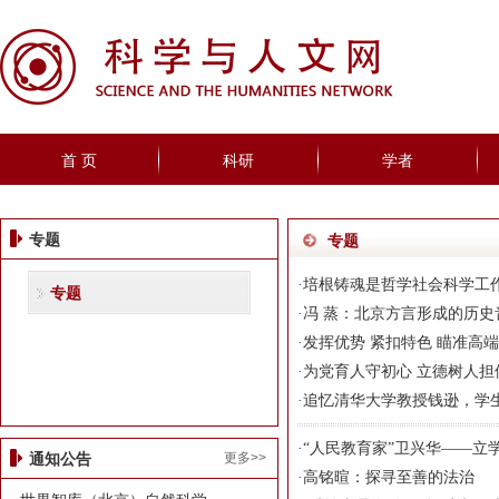
首 页
科研
学者
专题
专题
·
培根铸魂是哲学社会科学工
专题
·
冯 蒸：北京方言形成的历史
·
发挥优势 紧扣特色 瞄准高
·
为党育人守初心 立德树人担
·
追忆清华大学教授钱逊，学
·
“人民教育家”卫兴华——立
更多>>
通知公告
·
高铭暄：探寻至善的法治