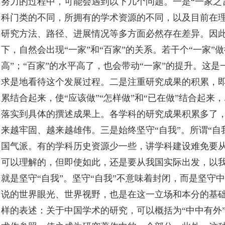
努力的过程中，可能会遇到以下几个问题。一是“一家之言
科门类的不同，所拥有的学术资源的不同，以及目前在
研究方法、路径、进展情况等多方面必然存在差异。因
下，自然会出现“一家”和“百家”的关系。若干个“一家”做
高”；“百家”的水平高了，也会带动“一家”的提升。这
求是地看待这个发展过程。二是注重研究成果的积累，
累结合起来，使“应该做”“怎样做”和“已在做”结合起
落实到具体的撰述成果上。各学科的研究成果积累多了，
来越牢固、越来越雄伟。三是始终坚守“自我”。所谓“自
国气派。有的学科历史资源少一些，讲学科建设难免要
可以理解的，但即使如此，还是要从我国实际出发，以
就是坚守“自我”。坚守“自我”不意味着封闭，而是坚守
说的世界眼光、世界视野，也是在这一立场和本分的基
样的表述：关于中国学术的研究，可以概括为“中中有外