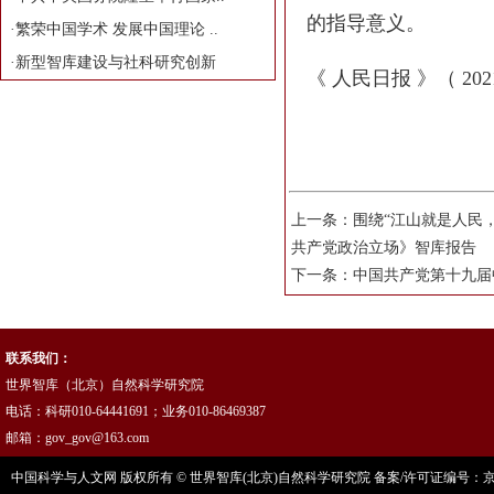
的指导意义。
·
繁荣中国学术 发展中国理论 ..
·
新型智库建设与社科研究创新
《 人民日报 》（ 202
上一条：
围绕“江山就是人民
共产党政治立场》智库报告
下一条：
中国共产党第十九届
联系我们：
世界智库（北京）自然科学研究院
电话：科研010-64441691；业务010-86469387
邮箱：gov_gov@163.com
中国科学与人文网 版权所有 © 世界智库(北京)自然科学研究院 备案/许可证编号：京ICP