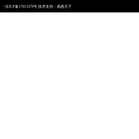
>京ICP备17013379号
技术支持：易惠天下