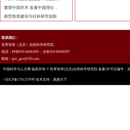
·
繁荣中国学术 发展中国理论 ..
·
新型智库建设与社科研究创新
联系我们：
世界智库（北京）自然科学研究院
电话：科研010-64441691；业务010-86469387
邮箱：gov_gov@163.com
中国科学与人文网 版权所有 © 世界智库(北京)自然科学研究院 备案/许可证编号：京ICP
>京ICP备17013379号
技术支持：易惠天下