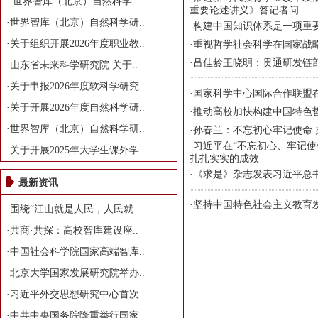
·
世界智库（北京）自然科学..
重要论述讲义》答记者问
·
世界智库（北京）自然科学研..
·
构建中国知识体系是一项重
·
关于组织开展2026年度职业教..
·
重视哲学社会科学在国家战
·
吕佳龄王晓明：贯通研发链
·
山东省未来科学研究院 关于..
·
关于申报2026年度软科学研究..
·
国家科学中心国际合作联盟
·
关于开展2026年度自然科学研..
·
推动高校加快构建中国特色
·
世界智库（北京）自然科学研..
·
孙春兰：不忘初心牢记使命 
·
习近平在“不忘初心、牢记使
·
关于开展2025年大学生课外学..
扎扎实实的成效
·
《求是》杂志发表习近平总书
最新资讯
·
坚持中国特色社会主义教育
·
围绕“江山就是人民，人民就..
·
共商·共探：高校智库建设座..
·
中国社会科学院国家高端智库..
·
北京大学国家发展研究院举办..
·
习近平外交思想研究中心首次..
·
中共中央国务院隆重举行国家..