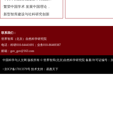
·
繁荣中国学术 发展中国理论 ..
·
新型智库建设与社科研究创新
联系我们：
世界智库（北京）自然科学研究院
电话：科研010-64441691；业务010-86469387
邮箱：gov_gov@163.com
中国科学与人文网 版权所有 © 世界智库(北京)自然科学研究院 备案/许可证编号：京ICP
>京ICP备17013379号
技术支持：易惠天下