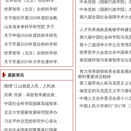
·
世界智库（北京）自然科学..
·
中央党校（国家行政学院）
·
世界智库（北京）自然科学研..
·
中央党校（国家行政学院）
·
第六届全国社会保障学术大
·
关于组织开展2026年度职业教..
·
山东省未来科学研究院 关于..
·
人才培养成效是检验学科建
·
关于申报2026年度软科学研究..
·
第六届中国社会科学院马克
·
关于开展2026年度自然科学研..
·
第十三届清华大学公共管理
·
世界哲学大会首次在中国举办
·
世界智库（北京）自然科学研..
·
第四届环境与发展智库论坛
·
关于开展2025年大学生课外学..
·
努力培养德智体美全面发展
最新资讯
察时重要讲话精神
·
第三届劳动人权马克思主义
·
围绕“江山就是人民，人民就..
·
做坚定的马克思主义学习者
·
共商·共探：高校智库建设座..
·
中俄人文合作委员会第十八
·
中国社会科学院国家高端智库..
·
中国人民大学举行“2017年
·
北京大学国家发展研究院举办..
·
习近平外交思想研究中心首次..
·
中共中央国务院隆重举行国家..