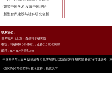
·
繁荣中国学术 发展中国理论 ..
·
新型智库建设与社科研究创新
联系我们：
世界智库（北京）自然科学研究院
电话：科研010-64441691；业务010-86469387
邮箱：gov_gov@163.com
中国科学与人文网 版权所有 © 世界智库(北京)自然科学研究院 备案/许可证编号：京ICP
>京ICP备17013379号
技术支持：易惠天下